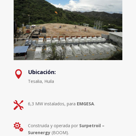
Ubicación:

Tesalia, Huila

6,3 MW instalados, para
EMGESA
.

Construida y operada por
Surpetroil –
Surenergy
(BOOM).